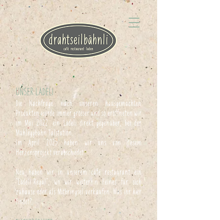
UNSER LÄDELI
Die Nachfrage nach unseren hausgemachten
Produkten wurde immer grösser und so eröffneten wir
im Mai 2022 ein Lädeli direkt gegenüber, bei der
Mühleggbahn Talstation.
Im April 2025 haben wir uns von diesem
Herzensprojekt verabschiedet.
Neu haben wir in unserem café restaurant ein
"Lädeli-Regal", wo wir weiterhin Feines für sich
zuhause oder als Mitbringsel verkaufen. Was ihr hier
findet?