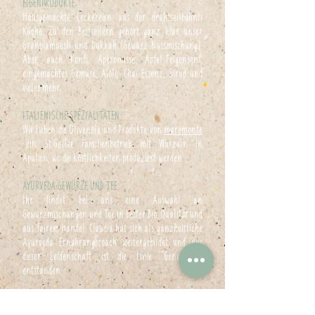
EIGENPRODUKTE
Hausgemachte Leckereien aus der drahtseilbähnli
Küche. Zu den Bestsellern gehört ganz klar unser
Granolamüesli und Dukkah (Gewürz-Nussmischung).
Aber auch Konfi, Apéronüsse, Apfel-Feigensenf,
eingemachtes Gemüse, Aioli, Chai-Essenz, Sirup und
vieles mehr.
ITALIENISCHE SPEZIALITÄTEN
Wir lieben die Olivenöle und Produkte von
maremonte
-ein St.Galler Familienbetrieb mit Wurzeln in
Apulien, wo die Köstlichkeiten produziert werden.
AYURVEDA GEWÜRZE UND TEE
Ihr findet bei uns eine Auswahl an
Gewürzmischungen und Tee in bester Bio-Qualität und
aus fairem Handel. Claudia hat sich als ganzheitliche
Ayurveda Ernährungscoach weitergebildet und aus
dieser Leidenschaft ist die Linie "Genussgold"
entstanden.
KERAMIK AUS PORTUGAL
Mit Liebe und Sorgfalt hergestellte Espressotassen,